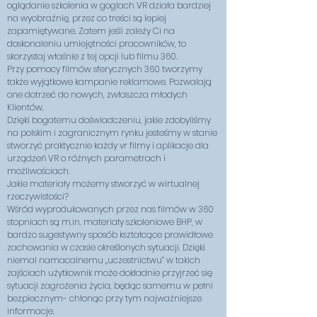
oglądanie szkolenia w goglach VR działa bardziej
na wyobraźnię, przez co treści są lepiej
zapamiętywane. Zatem jeśli zależy Ci na
doskonaleniu umiejętności pracowników, to
skorzystaj właśnie z tej opcji lub filmu 360.
Przy pomocy filmów sferycznych 360 tworzymy
także wyjątkowe kampanie reklamowe. Pozwalają
one dotrzeć do nowych, zwłaszcza młodych
Klientów.
Dzięki bogatemu doświadczeniu, jakie zdobyliśmy
na polskim i zagranicznym rynku jesteśmy w stanie
stworzyć praktycznie każdy vr filmy i aplikacje dla
urządzeń VR o różnych parametrach i
możliwościach.
Jakie materiały możemy stworzyć w wirtualnej
rzeczywistości?
Wśród wyprodukowanych przez nas filmów w 360
stopniach są m.in. materiały szkoleniowe BHP, w
bardzo sugestywny sposób kształcące prawidłowe
zachowania w czasie określonych sytuacji. Dzięki
niemal namacalnemu „uczestnictwu” w takich
zajściach użytkownik może dokładnie przyjrzeć się
sytuacji zagrożenia życia, będąc samemu w pełni
bezpiecznym- chłonąc przy tym najważniejsze
informacje.