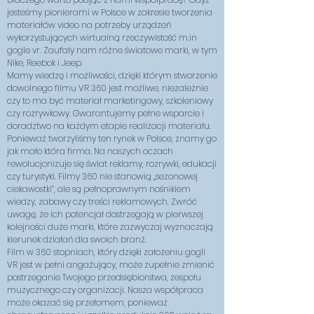
jesteśmy pionierami w Polsce w zakresie tworzenia
materiałów video na potrzeby urządzeń
wykorzystujących wirtualną rzeczywistość m.in
gogle vr. Zaufały nam różne światowe marki, w tym
Nike, Reebok i Jeep.
Mamy wiedzę i możliwości, dzięki którym stworzenie
dowolnego filmu VR 360 jest możliwe, niezależnie
czy to ma być materiał marketingowy, szkoleniowy
czy rozrywkowy. Gwarantujemy pełne wsparcie i
doradztwo na każdym etapie realizacji materiału.
Ponieważ tworzyliśmy ten rynek w Polsce, znamy go
jak mało która firma. Na naszych oczach
rewolucjonizuje się świat reklamy, rozrywki, edukacji
czy turystyki. Filmy 360 nie stanowią „sezonowej
ciekawostki”, ale są pełnoprawnym nośnikiem
wiedzy, zabawy czy treści reklamowych. Zwróć
uwagę, że ich potencjał dostrzegają w pierwszej
kolejności duże marki, które zazwyczaj wyznaczają
kierunek działań dla swoich branż.
Film w 360 stopniach, który dzięki założeniu gogli
VR jest w pełni angażujący, może zupełnie zmienić
postrzeganie Twojego przedsiębiorstwa, zespołu
muzycznego czy organizacji. Nasza współpraca
może okazać się przełomem, ponieważ