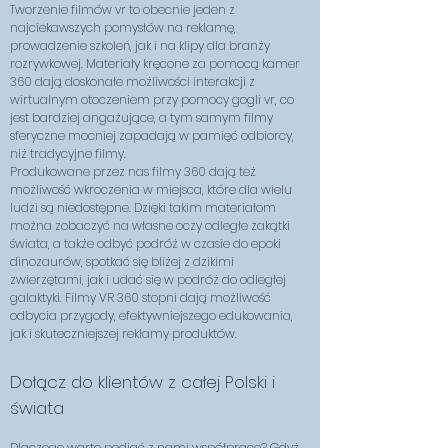
Tworzenie filmów vr to obecnie jeden z
najciekawszych pomysłów na reklamę,
prowadzenie szkoleń, jak i na klipy dla branży
rozrywkowej. Materiały kręcone za pomocą kamer
360 dają doskonałe możliwości interakcji z
wirtualnym otoczeniem przy pomocy gogli vr, co
jest bardziej angażujące, a tym samym filmy
sferyczne mocniej zapadają w pamięć odbiorcy,
niż tradycyjne filmy.
Produkowane przez nas filmy 360 dają też
możliwość wkroczenia w miejsca, które dla wielu
ludzi są niedostępne. Dzięki takim materiałom
można zobaczyć na własne oczy odległe zakątki
świata, a także odbyć podróż w czasie do epoki
dinozaurów, spotkać się bliżej z dzikimi
zwierzętami, jak i udać się w podróż do odległej
galaktyki. Filmy VR 360 stopni dają możliwość
odbycia przygody, efektywniejszego edukowania,
jak i skuteczniejszej reklamy produktów.
​Dołącz do klientów z całej Polski i
świata
Dlaczego warto podjąć z nami współpracę? Gdyż