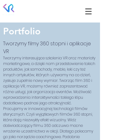
Portfolio
Tworzymy filmy 360 stopni i aplikacje
VR
Tworzymy interesujące szkolenia VR oraz materiały
marketingowe, a dzięki nam przedstawienie takich
produktów, jak samochody, meble, leki czy też
innych artykułów, których używamy na co dzień,
zyskuje zupełnie nowy wymiar. Tworząc film 360 i
aplikacje VR, możemy również zaprezentować
różne usługi, jak organizacja eventów. Możliwość
wprowadzenia interaktywności takiego klipu
dodatkowo podnosi jego atrakcyjność.
Pracujemy w innowacyjnej technologii filmów
sferycznych. Czyli wyjątkowych filmów 360 stopni,
które dają niezwykły efekt wizualny. Widz
doświadczający filmu 360 odczuwa mocne
wrażenie uczestnictwa w akcji. Dlatego polecamy
go jako narzędzie coachingowe. Podobnie