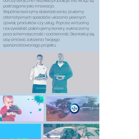
obrazy sferyczne i wszelkie produkcje 360 wciąż są
postrzegane jako innowacja.
Wspólnie tworzymy doświadczenia, szukamy
alternatywnych sposobów ukazania pewnych
zjawisk, produktów czy usług. Poprzez wirtualną
rzeczywistość pokonujemy bariery, wykraczamy
poza schematyczność i codzienność. Skontaktuj się,
aby omówić założenia Twojego
spersonalizowanego projektu.