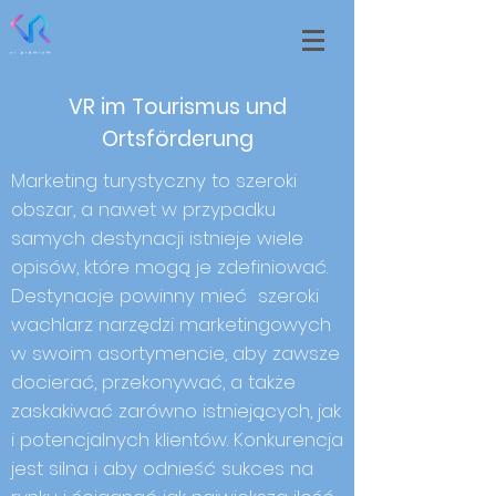
VR im Tourismus und
Ortsförderung
Marketing turystyczny to szeroki
obszar, a nawet w przypadku
samych destynacji istnieje wiele
opisów, które mogą je zdefiniować.
Destynacje powinny mieć szeroki
wachlarz narzędzi marketingowych
w swoim asortymencie, aby zawsze
docierać, przekonywać, a także
zaskakiwać zarówno istniejących, jak
i potencjalnych klientów. Konkurencja
jest silna i aby odnieść sukces na