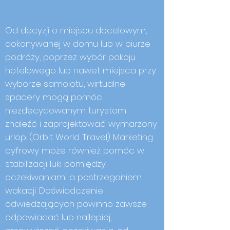
Od decyzji o miejscu docelowym,
dokonywanej w domu lub w biurze
podróży, poprzez wybór pokoju
hotelowego lub nawet miejsca przy
wyborze samolotu, wirtualne
spacery mogą pomóc
niezdecydowanym turystom
znaleźć i zaprojektować wymarzony
urlop. (Orbit World Travel) Marketing
cyfrowy może również pomóc w
stabilizacji luki pomiędzy
oczekiwaniami a postrzeganiem
wakacji. Doświadczenie
odwiedzających powinno zawsze
odpowiadać lub najlepiej,