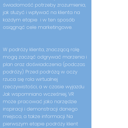
świadomość potrzeby zrozumienia,
jak służyć i wpływać na klienta na
każdym etapie i w ten sposób
osiągnąć cele marketingowe.​
W podróży klienta, znaczącą rolę
mogą zacząć odgrywać marzenia i
plan oraz doświadczenia (podczas
podróży). Przed podróżą w oczy
rzuca się rola wirtualnej
rzeczywistości, a w czasie wyjazdu
Jak wspomniano wcześniej, VR
może pracować jako narzędzie
inspiracji i demonstracji danego
miejsca, a także informacji. Na
pierwszym etapie podróży klient