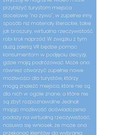
przybliżyć turystom miejsca
docelowe "na żywo", w zupełnie inny
sposób niż materiały literackie, takie
jak broszury, wirtualna rzeczywistość
robi krok naprzód. W związku z tym
dużą zaletą VR będzie pomoc
konsumentom w podjęciu decyzji,
gdzie mają podróżować. Może ona
również otworzyć zupełnie nowe
możliwości dla turystów, którzy
mogą znaleźć miejsca, które nie są
dla nich w ogóle znane, a które nie
są zbyt rozpoznawalne. Jednak
mając możliwość doświadczenia
podaży na wirtualną rzeczywistość,
nasuwa się wniosek, że może ona
przekonać klientów do wybrania