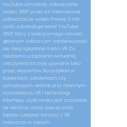
YouTube umożliwiły odtwarzanie
wideo 360° przez ich internetowe
odtwarzacze wideo. Prawie 3 mln
osób subskrybuje kanał YouTube
360°, który z kolei pomaga również
głównym odbiorcom zainteresować
się ideą oglądania treści VR. Do
niedawna urządzenia wirtualnej
rzeczywistości były używane tylko
przez ekspertów. Na przykład w
badaniach, szkoleniach czy
symulacjach. Jednak przy obecnym
wyświetlaczu VR i technologii
interfejsu użytkownika jest oczywiste,
że wkrótce coraz więcej osób
będzie czerpać korzyści z VR,
zwłaszcza w celach