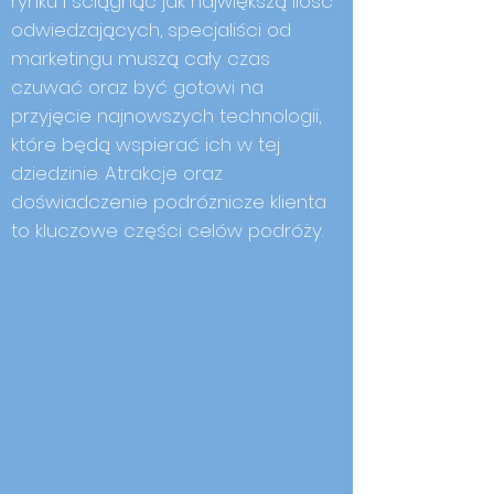
rynku i ściągnąć jak największą ilość
odwiedzających, specjaliści od
marketingu muszą cały czas
czuwać oraz być gotowi na
przyjęcie najnowszych technologii,
które będą wspierać ich w tej
dziedzinie. Atrakcje oraz
doświadczenie podróżnicze klienta
to kluczowe części celów podróży.