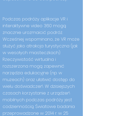
Podczas podróży aplikacje VR i
interaktywne video 360 mogą
znacznie urozmaicić podróż.
Wcześniej wspominano, że VR może
służyć jako atrakcja turystyczna (jak
w wesołych miasteczkach).
Rzeczywistość wirtualna i
rozszerzona mogą zapewnić
narzędzia edukacyjne (np. w
muzeach) oraz ułatwić dostęp do
wielu doświadczeń. W dzisiejszych
czasach korzystanie z urządzeń
mobilnych podczas podróży jest
codziennością. Światowe badania
przeprowadzone w 2014 r. w 25