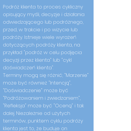
Podróż klienta to proces cykliczny
opisujący myśli, decyzje i działania
odwiedzającego lub podróżnego,
przed, w trakcie i po wizycie lub
podróży. Istnieje wiele wyrażeń
dotyczących podróży klienta, na
przykład "podróż w celu podjęcia
decyzji przez klienta" lub "cykl
doświadczeń klienta".
Terminy mogą się różnić; "Marzenie"
może być również "Intencją",
"Doświadczenie" może być
"Podróżowaniem i zwiedzaniem",
"Refleksja" może być "Oceną" i tak
dalej. Niezależnie od użytych
terminów, punktem cyklu podróży
klienta jest to, że buduje on