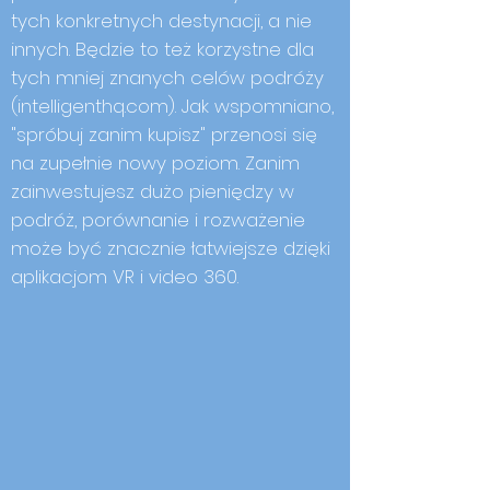
tych konkretnych destynacji, a nie
innych. Będzie to też korzystne dla
tych mniej znanych celów podróży
(intelligenthq.com). Jak wspomniano,
"spróbuj zanim kupisz" przenosi się
na zupełnie nowy poziom. Zanim
zainwestujesz dużo pieniędzy w
podróż, porównanie i rozważenie
może być znacznie łatwiejsze dzięki
aplikacjom VR i video 360.