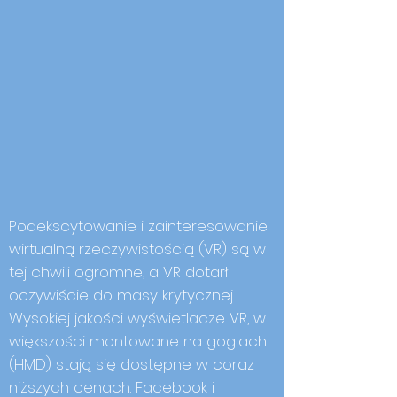
Podekscytowanie i zainteresowanie
wirtualną rzeczywistością (VR) są w
tej chwili ogromne, a VR dotarł
oczywiście do masy krytycznej.
Wysokiej jakości wyświetlacze VR, w
większości montowane na goglach
(HMD) stają się dostępne w coraz
niższych cenach. Facebook i