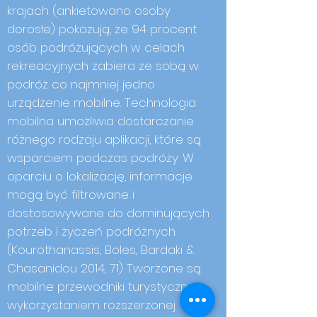
krajach (ankietowano osoby
dorosłe) pokazują, że 94 procent
osób podróżujących w celach
rekreacyjnych zabiera ze sobą w
podróż co najmniej jedno
urządzenie mobilne. Technologia
mobilna umożliwia dostarczanie
różnego rodzaju aplikacji, które są
wsparciem podczas podróży. W
oparciu o lokalizację, informacje
mogą być filtrowane i
dostosowywane do dominujących
potrzeb i życzeń podróżnych.
(Kourothanassis, Boles, Bardaki &
Chasanidou 2014, 71) Tworzone są
mobilne przewodniki turystyczne z
wykorzystaniem rozszerzonej