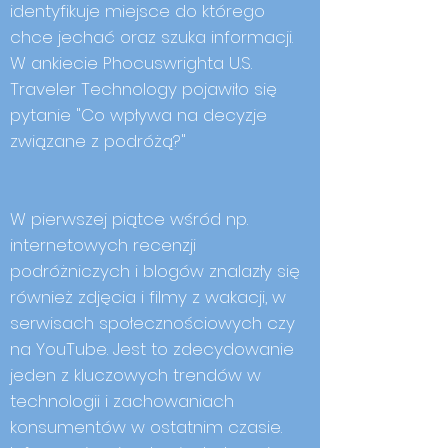
identyfikuje miejsce do którego
chce jechać oraz szuka informacji.
W ankiecie Phocuswrighta U.S.
Traveler Technology pojawiło się
pytanie "Co wpływa na decyzje
związane z podróżą?"
W pierwszej piątce wśród np.
internetowych recenzji
podróżniczych i blogów znalazły się
również zdjęcia i filmy z wakacji, w
serwisach społecznościowych czy
na YouTube. Jest to zdecydowanie
jeden z kluczowych trendów w
technologii i zachowaniach
konsumentów w ostatnim czasie.