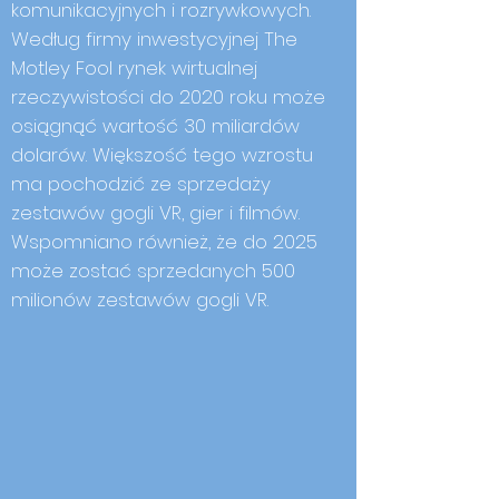
komunikacyjnych i rozrywkowych.
Według firmy inwestycyjnej The
Motley Fool rynek wirtualnej
rzeczywistości do 2020 roku może
osiągnąć wartość 30 miliardów
dolarów. Większość tego wzrostu
ma pochodzić ze sprzedaży
zestawów gogli VR, gier i filmów.
Wspomniano również, że do 2025
może zostać sprzedanych 500
milionów zestawów gogli VR.