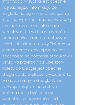
Informacja wizualna jest obecnie
najważniejszą informacją. Ze
względu na ogromne przeciążenie
informacyjne konsumenci zwracają
się raczej w stronę informacji
wizualnych, co widać we wzroście
popularności stron internetowych
takich jak Instagram, czy Pinterest. A
jednak coraz częściej wideo jest
sposobem na poznanie produktów i
usług. Na przykład YouTube, który
należy do Google jest obecnie
drugą co do wielkości wyszukiwarką
zaraz po samym Google. W tym
rozwoju, kolejnym naturalnym
krokiem może być budowa
wirtualnej rzeczywistości. Jeśli
zwyczajne nagranie wideo może