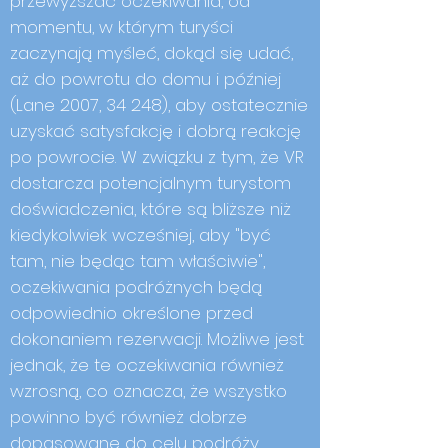
przewyższać oczekiwania, od
momentu, w którym turyści
zaczynają myśleć, dokąd się udać,
aż do powrotu do domu i później
(Lane 2007, 34 248), aby ostatecznie
uzyskać satysfakcję i dobrą reakcję
po powrocie. W związku z tym, że VR
dostarcza potencjalnym turystom
doświadczenia, które są bliższe niż
kiedykolwiek wcześniej, aby "być
tam, nie będąc tam właściwie",
oczekiwania podróżnych będą
odpowiednio określone przed
dokonaniem rezerwacji. Możliwe jest
jednak, że te oczekiwania również
wzrosną, co oznacza, że wszystko
powinno być również dobrze
dopasowane do celu podróży.