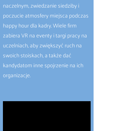
naczelnym, zwiedzanie siedziby i
poczucie atmosfery miejsca podczas
happy hour dla kadry. Wiele firm
zabiera VR na eventy i targi pracy na
uczelniach, aby zwiększyć ruch na
swoich stoiskach, a także dać
kandydatom inne spojrzenie na ich
organizacje.