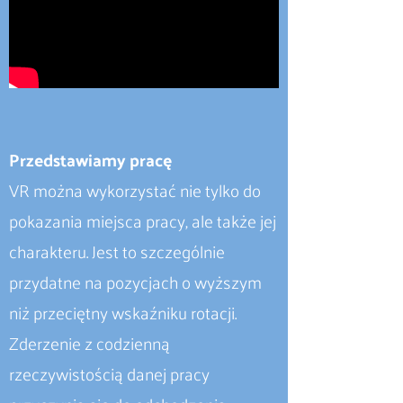
Przedstawiamy pracę
VR można wykorzystać nie tylko do
pokazania miejsca pracy, ale także jej
charakteru. Jest to szczególnie
przydatne na pozycjach o wyższym
niż przeciętny wskaźniku rotacji.
Zderzenie z codzienną
rzeczywistością danej pracy